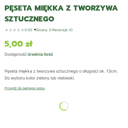
PĘSETA MIĘKKA Z TWORZYWA
SZTUCZNEGO
0.00
(Oceny: 0 Recenzje: 0)
5,00 zł
Cena
Dostępność:
średnia ilość
Pęseta miękka z tworzywa sztucznego o długości ok. 13cm.
Do wyboru kolor zielony lub niebieski.
Przejdź do pełnego opisu
*
Kolor
Wybierz