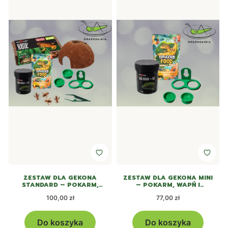
ZESTAW DLA GEKONA
ZESTAW DLA GEKONA MINI
STANDARD – POKARM,
– POKARM, WAPŃ I
WAPŃ I MISECZKI
MISECZKI
Cena
Cena
100,00 zł
77,00 zł
Do koszyka
Do koszyka