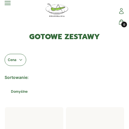
Menu
Zalogu
Kosz
GOTOWE ZESTAWY
Cena
Koniec filtrów
Lista produktów
Sortowanie:
Domyślne