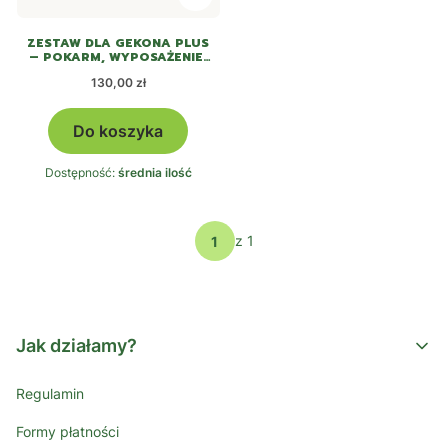
ZESTAW DLA GEKONA PLUS
– POKARM, WYPOSAŻENIE,
WAPŃ I AKCESORIA
Cena
130,00 zł
Do koszyka
Dostępność:
średnia ilość
z 1
Jak działamy?
Regulamin
Formy płatności