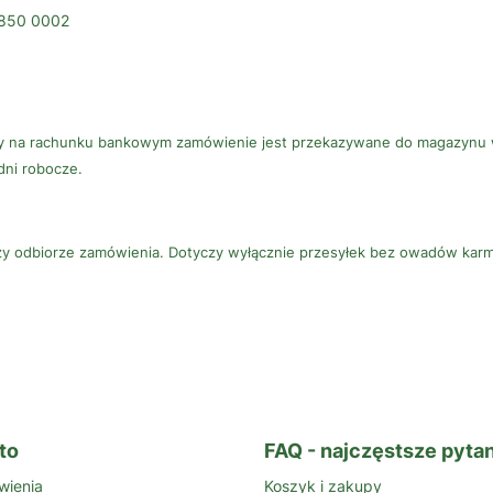
9850 0002
ty na rachunku bankowym zamówienie jest przekazywane do magazynu 
 dni robocze.
rzy odbiorze zamówienia. Dotyczy wyłącznie przesyłek bez owadów k
to
FAQ - najczęstsze pytan
wienia
Koszyk i zakupy