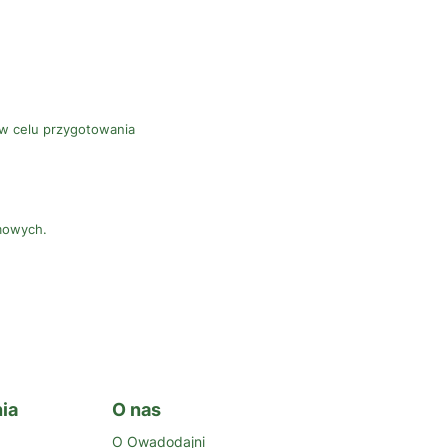
w celu przygotowania
armowych.
ia
O nas
O Owadodajni