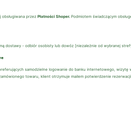
ej obsługiwana przez
Płatności Shoper.
Podmiotem świadczącym obsługę 
mą dostawy - odbiór osobisty lub dowóz [niezależnie od wybranej stref
we
 preferujących samodzielne logowanie do banku internetowego, wizytę
amówionego towaru, klient otrzymuje mailem potwierdzenie rezerwacji 