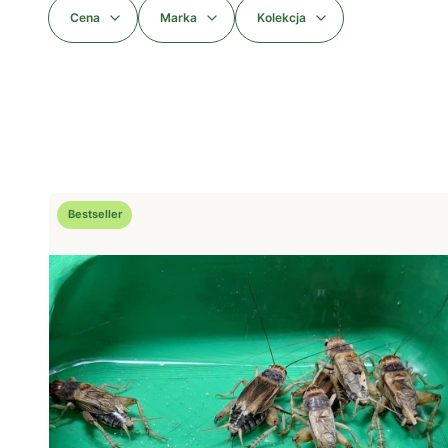
Cena
Marka
Kolekcja
Koniec filtrów
Lista produktów
Bestseller