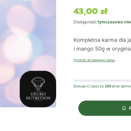
43,00 zł
Cena
Dostępność:
tymczasowo nie
Kompletna karma dla 
i mango 50g w orygin
Przejdź do pełnego opisu
Brakuje Ci jeszcze
200 zł
do darmo