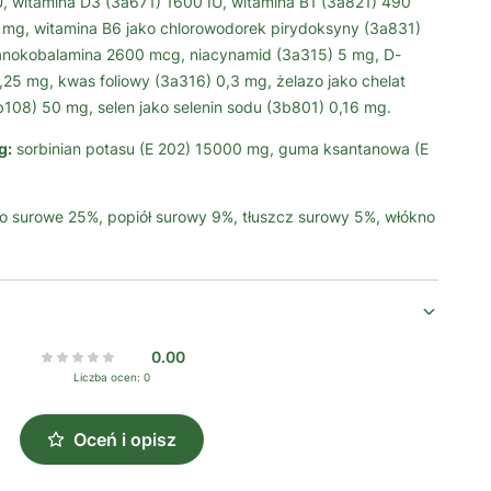
, witamina D3 (3a671) 1600 IU, witamina B1 (3a821) 490
 mg, witamina B6 jako chlorowodorek pirydoksyny (3a831)
janokobalamina 2600 mcg, niacynamid (3a315) 5 mg, D-
,25 mg, kwas foliowy (3a316) 0,3 mg, żelazo jako chelat
(3b108) 50 mg, selen jako selenin sodu (3b801) 0,16 mg.
g:
sorbinian potasu (E 202) 15000 mg, guma ksantanowa (E
ko surowe 25%, popiół surowy 9%, tłuszcz surowy 5%, włókno
0.00
Liczba ocen: 0
Oceń i opisz