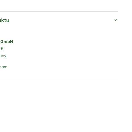
uktu
n GmbH
 6
mcy
.com