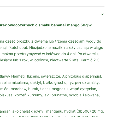
zurek owocożernych o smaku banana i mango 50g w
ną część proszku z dwiema lub trzema częściami wody do
ncji (ketchupu). Niezjedzone resztki należy usunąć w ciągu
 można przetrzymywać w lodówce do 4 dni. Po otwarciu,
esięcy lub 1 rok, w lodówce, nieotwarte 2 lata. Karmić 2-3
arwy Hermetii illucens, świerszcze, Alphitobius diaperinus),
zeina micelarna, daktyl, białko grochu, ryż pełnoziarnisty,
 miód, marchew, burak, tlenek magnezu, wapń cytrynian,
biskusa, korzeń kurkumy, algi brunatne, skrobia żelowana,
angan jako chelat glicyny i manganu, hydrat (3b506) 20 mg,