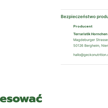
Bezpieczeństwo prod
Producent
Terraristik Hornche
Magdeburger Strasse
50126 Bergheim, Nie
hallo@geckonutrition
resować