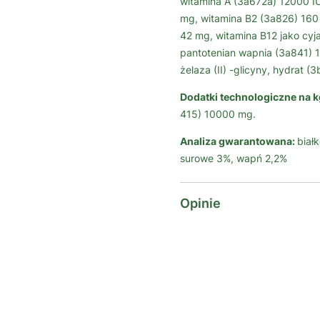
witamina A (3a672a) 12000 IU
mg, witamina B2 (3a826) 160
42 mg, witamina B12 jako cy
pantotenian wapnia (3a841) 1
żelaza (II) -glicyny, hydrat 
Dodatki technologiczne na k
415) 10000 mg.
Analiza gwarantowana:
biał
surowe 3%, wapń 2,2%
Opinie