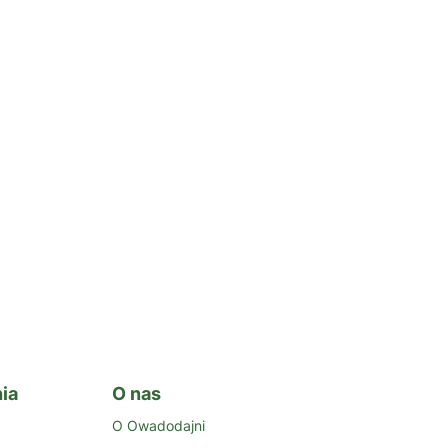
ia
O nas
O Owadodajni