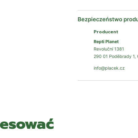
Bezpieczeństwo prod
Producent
Repti Planet
Revoluční 1381
290 01 Poděbrady 1,
info@placek.cz
resować