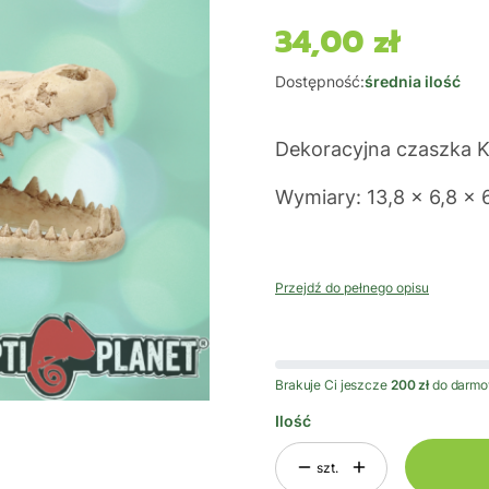
34,00 zł
Cena
Dostępność:
średnia ilość
Dekoracyjna czaszka K
Wymiary: 13,8 x 6,8 x 
Przejdź do pełnego opisu
Brakuje Ci jeszcze
200 zł
do darmo
Ilość
szt.