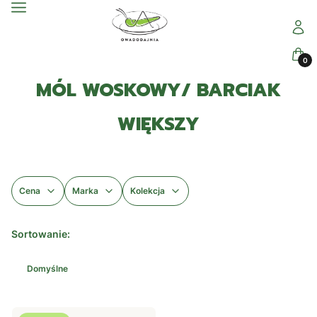
Menu
Zalogu
Kosz
MÓL WOSKOWY/ BARCIAK
WIĘKSZY
Cena
Marka
Kolekcja
Koniec filtrów
Lista produktów
Sortowanie:
Domyślne