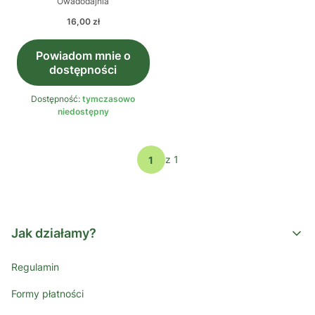
Producent
Owadodajnia
Cena
16,00 zł
Powiadom mnie o
dostępności
Dostępność:
tymczasowo
niedostępny
z 1
Jak działamy?
Regulamin
Formy płatności