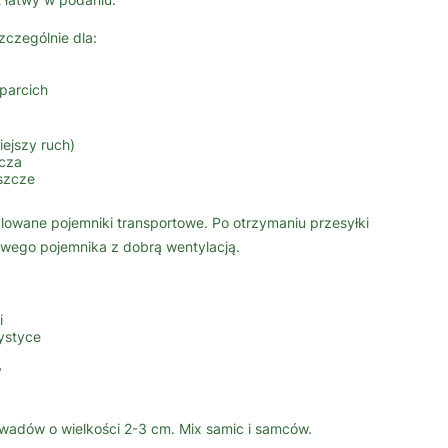
zczególnie dla:
parcich
iejszy ruch)
cza
rszcze
wane pojemniki transportowe. Po otrzymaniu przesyłki
owego pojemnika z dobrą wentylacją.
i
ystyce
y
wadów o wielkości 2-3 cm. Mix samic i samców.