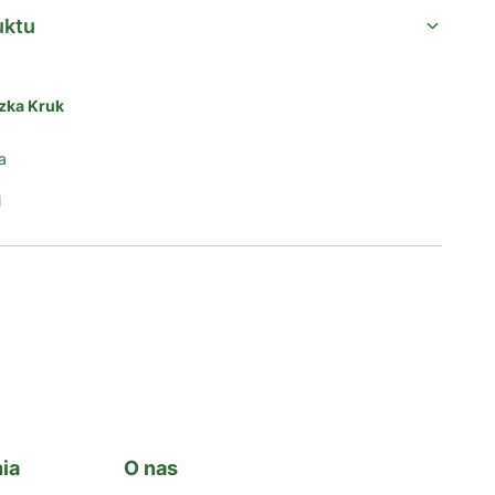
uktu
zka Kruk
a
l
ia
O nas