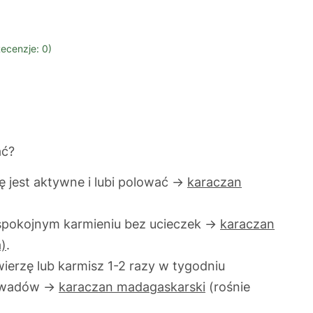
ecenzje: 0)
ać?
ę jest aktywne i lubi polować ->
karaczan
a spokojnym karmieniu bez ucieczek ->
karaczan
a)
.
wierzę lub karmisz 1-2 razy w tygodniu
 owadów ->
karaczan madagaskarski
(rośnie