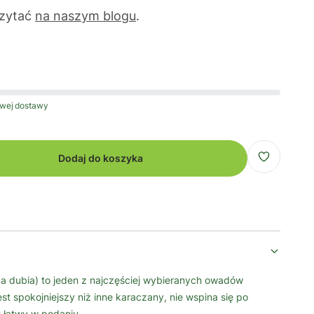
czytać
na naszym blogu
.
wej dostawy
Dodaj do koszyka
ca dubia) to jeden z najczęściej wybieranych owadów
t spokojniejszy niż inne karaczany, nie wspina się po
t łatwy w podaniu.