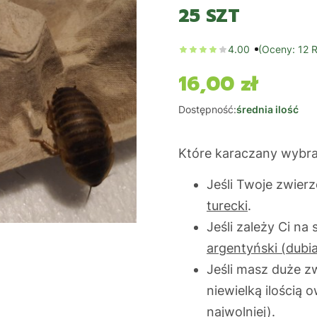
25 SZT
4.00
(Oceny: 12 R
16,00 zł
Cena
Dostępność:
średnia ilość
Które karaczany wybr
Jeśli Twoje zwierz
turecki
.
Jeśli zależy Ci n
argentyński (dubi
Jeśli masz duże z
niewielką ilością
najwolniej).