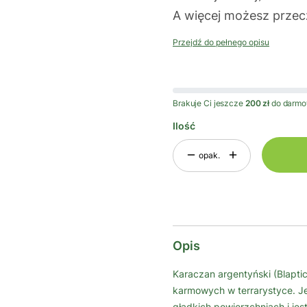
A więcej możesz prze
Przejdź do pełnego opisu
Brakuje Ci jeszcze
200 zł
do darmo
Ilość
opak.
Opis
Karaczan argentyński (Blapti
karmowych w terrarystyce. Jes
gładkich powierzchniach i jes