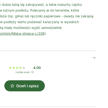
 dubia lubią się zakopywać, a takie maluchy ciężko
ę w luźnym podłożu. Polecamy je do terrariów, które
że (np. glina) lub ręczniki papierowe - owady nie zakopią
pów podłoży warto podawać karaczany w wysokich
dą miały możliwości wyjść samodzielnie
pl/pl/p/Miska-stojaca-L/236
).
4.00
Liczba ocen: 12
Oceń i opisz